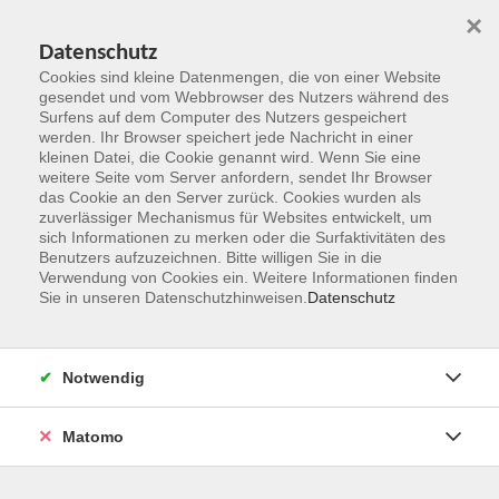
×
Datenschutz
Cookies sind kleine Datenmengen, die von einer Website
gesendet und vom Webbrowser des Nutzers während des
Surfens auf dem Computer des Nutzers gespeichert
Zum Hauptinhalt springen
werden. Ihr Browser speichert jede Nachricht in einer
kleinen Datei, die Cookie genannt wird. Wenn Sie eine
weitere Seite vom Server anfordern, sendet Ihr Browser
Der Kurs konnte nicht gefunden werden.
das Cookie an den Server zurück. Cookies wurden als
zuverlässiger Mechanismus für Websites entwickelt, um
sich Informationen zu merken oder die Surfaktivitäten des
Benutzers aufzuzeichnen. Bitte willigen Sie in die
Verwendung von Cookies ein. Weitere Informationen finden
Sie in unseren Datenschutzhinweisen.
Datenschutz
Kontakt
Notwendig
vhs Rheingau-Taunus e.V.
Matomo
Erich-Kästner-Str. 5
65232 Taunusstein