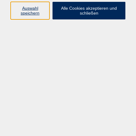
info@vhs-rtk.de
Auswahl
Alle Cookies akzeptieren und
Tel: 06128-92770
speichern
schließen
Kontoverbindung
Empfänger:
Volkshochschule Rheingau-Taunus e.V.
IBAN: DE53 5105 0015 0393 0204 23
BIC: NASSDE55XXX
Erreichbarkeit
Tag
Kursangebote
Integrationskurse