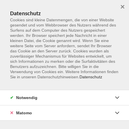
×
Datenschutz
Cookies sind kleine Datenmengen, die von einer Website
gesendet und vom Webbrowser des Nutzers während des
Surfens auf dem Computer des Nutzers gespeichert
Zum Hauptinhalt springen
werden. Ihr Browser speichert jede Nachricht in einer
kleinen Datei, die Cookie genannt wird. Wenn Sie eine
weitere Seite vom Server anfordern, sendet Ihr Browser
Der Kurs konnte nicht gefunden werden.
das Cookie an den Server zurück. Cookies wurden als
zuverlässiger Mechanismus für Websites entwickelt, um
sich Informationen zu merken oder die Surfaktivitäten des
Benutzers aufzuzeichnen. Bitte willigen Sie in die
Verwendung von Cookies ein. Weitere Informationen finden
Sie in unseren Datenschutzhinweisen.
Datenschutz
Kontakt
Notwendig
vhs Rheingau-Taunus e.V.
Matomo
Erich-Kästner-Str. 5
65232 Taunusstein