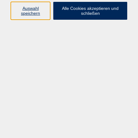
info@vhs-rtk.de
Auswahl
Alle Cookies akzeptieren und
Tel: 06128-92770
speichern
schließen
Kontoverbindung
Empfänger:
Volkshochschule Rheingau-Taunus e.V.
IBAN: DE53 5105 0015 0393 0204 23
BIC: NASSDE55XXX
Erreichbarkeit
Tag
Kursangebote
Integrationskurse