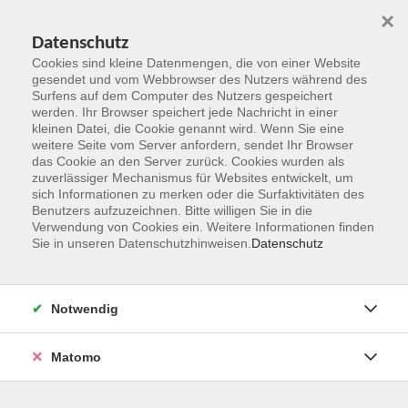
×
Datenschutz
Cookies sind kleine Datenmengen, die von einer Website
gesendet und vom Webbrowser des Nutzers während des
Surfens auf dem Computer des Nutzers gespeichert
Zum Hauptinhalt springen
werden. Ihr Browser speichert jede Nachricht in einer
kleinen Datei, die Cookie genannt wird. Wenn Sie eine
weitere Seite vom Server anfordern, sendet Ihr Browser
Der Kurs konnte nicht gefunden werden.
das Cookie an den Server zurück. Cookies wurden als
zuverlässiger Mechanismus für Websites entwickelt, um
sich Informationen zu merken oder die Surfaktivitäten des
Benutzers aufzuzeichnen. Bitte willigen Sie in die
Verwendung von Cookies ein. Weitere Informationen finden
Sie in unseren Datenschutzhinweisen.
Datenschutz
Kontakt
Notwendig
vhs Rheingau-Taunus e.V.
Matomo
Erich-Kästner-Str. 5
65232 Taunusstein