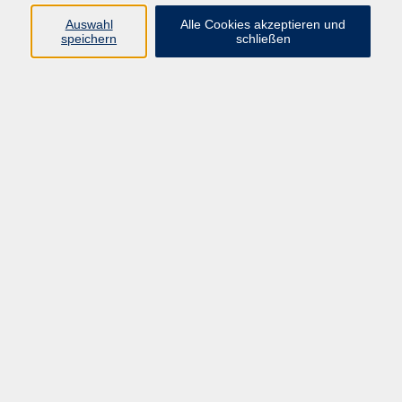
info@vhs-rtk.de
Auswahl
Alle Cookies akzeptieren und
Tel: 06128-92770
speichern
schließen
Kontoverbindung
Empfänger:
Volkshochschule Rheingau-Taunus e.V.
IBAN: DE53 5105 0015 0393 0204 23
BIC: NASSDE55XXX
Erreichbarkeit
Tag
Kursangebote
Integrationskurse