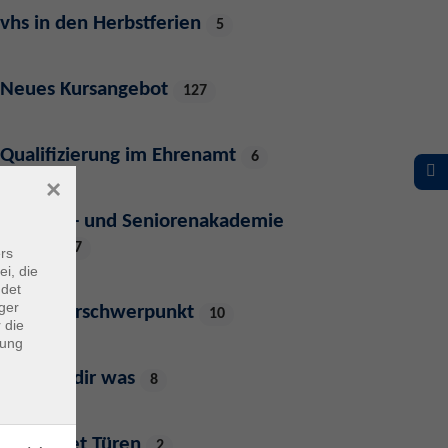
vhs in den Herbstferien
5
Neues Kursangebot
127
Qualifizierung im Ehrenamt
6
×
Familien- und Seniorenakademie
Idstein
7
rs
ei, die
ndet
ger
Semesterschwerpunkt
10
 die
dung
Wünsch dir was
8
vhs öffnet Türen
2