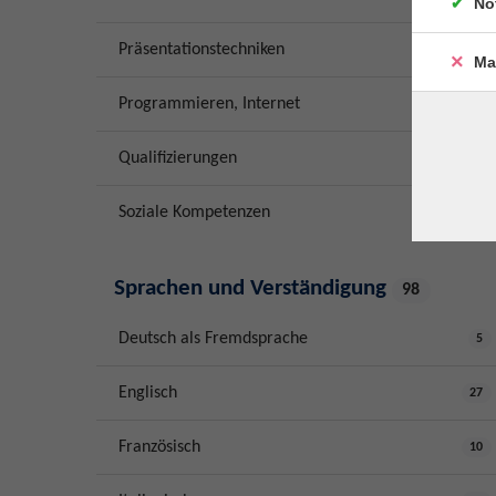
No
Präsentationstechniken
1
Ma
Programmieren, Internet
6
Qualifizierungen
1
Soziale Kompetenzen
16
Sprachen und Verständigung
98
Deutsch als Fremdsprache
5
Englisch
27
Französisch
10