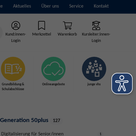
te
Aktuelles
Über uns
Service
Kontakt
Kund:innen-
Merkzettel
Warenkorb
Kursleiter:innen-
Login
Login
Grundbildung &
Onlineangebote
junge vhs
Schulabschlüsse
Generation 50plus
127
Digitalisierung für Senior/innen
1