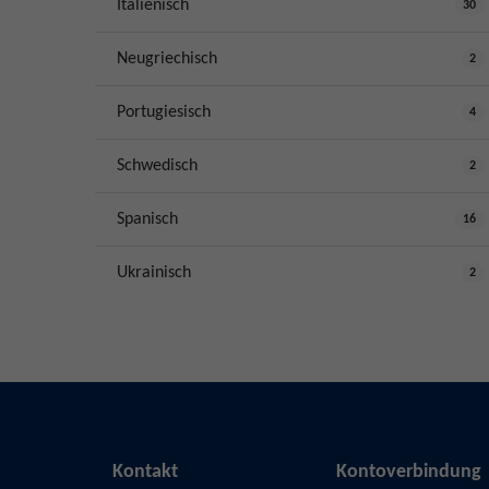
Italienisch
30
Neugriechisch
2
Portugiesisch
4
Schwedisch
2
Spanisch
16
Ukrainisch
2
Kontakt
Kontoverbindung