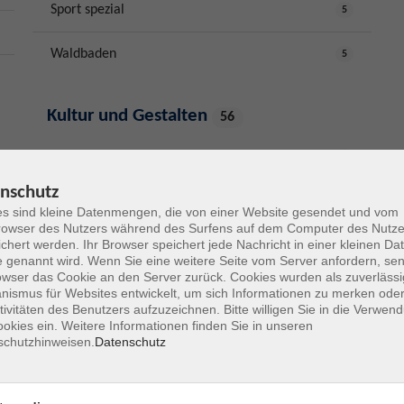
Sport spezial
5
Waldbaden
5
Kultur und Gestalten
56
Besichtigungen, Führungen
8
nschutz
Fotografie, Bildbearbeitung
11
s sind kleine Datenmengen, die von einer Website gesendet und vom
owser des Nutzers während des Surfens auf dem Computer des Nutze
chert werden. Ihr Browser speichert jede Nachricht in einer kleinen Dat
Künstlerisches und handwerkliches Gestalten
11
 genannt wird. Wenn Sie eine weitere Seite vom Server anfordern, se
owser das Cookie an den Server zurück. Cookies wurden als zuverlässi
Textiles Gestalten
3
ismus für Websites entwickelt, um sich Informationen zu merken oder
tivitäten des Benutzers aufzuzeichnen. Bitte willigen Sie in die Verwen
okies ein. Weitere Informationen finden Sie in unseren
Malen, Zeichnen
14
schutzhinweisen.
Datenschutz
Musik
4