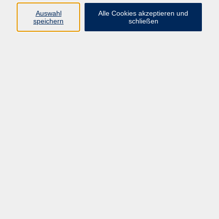
online
Auswahl
Alle Cookies akzeptieren und
speichern
schließen
Französisch [B1] für Fortgeschrittene bzw.
Teilnehmende mit guten Grundkenntnissen der
französischen Sprache - online
Mi. 26.08.2026 18:00
online
zurück zur Übersicht
Kontakt