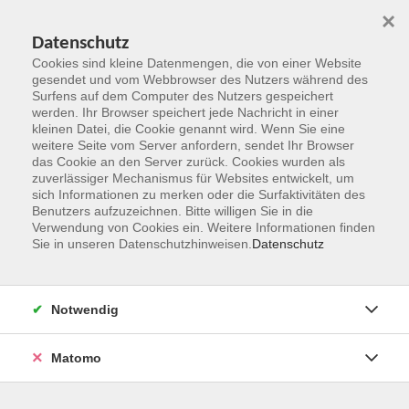
×
Datenschutz
Cookies sind kleine Datenmengen, die von einer Website
gesendet und vom Webbrowser des Nutzers während des
Surfens auf dem Computer des Nutzers gespeichert
Zum Hauptinhalt springen
werden. Ihr Browser speichert jede Nachricht in einer
kleinen Datei, die Cookie genannt wird. Wenn Sie eine
Kursleitungen
weitere Seite vom Server anfordern, sendet Ihr Browser
das Cookie an den Server zurück. Cookies wurden als
zuverlässiger Mechanismus für Websites entwickelt, um
Sie sind hier:
sich Informationen zu merken oder die Surfaktivitäten des
Übersicht Kursleitungen
Benutzers aufzuzeichnen. Bitte willigen Sie in die
Verwendung von Cookies ein. Weitere Informationen finden
Sie in unseren Datenschutzhinweisen.
Datenschutz
Lührsen, Maja
Romanistin, Französischlehrerin
Notwendig
Matomo
Onlineangebot: Dejà-vu
Mi. 26.08.2026 16:00