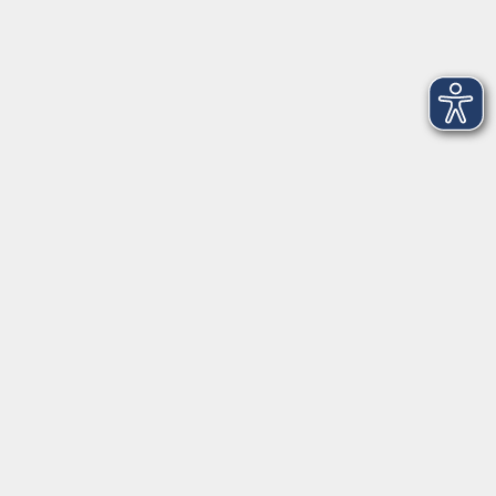
Erreichbarkeit
Tag
Kursangebote
Integrationskurse
Montag
09:00 - 14:00
09:00 - 12:00
Dienstag
09:00 - 14:00
09:00 - 12:00
Mittwoch
09:00 - 16:00
09:00 - 12:00
Donnerstag
09:00 - 14:00
09:00 - 12:00
Freitag
09:00 - 12:00
09:00 - 12:00
Impressum
AGB
Widerrufsbelehrung
Datenschutzerklärung
Barrierefreiheitserklärung
Widerruf