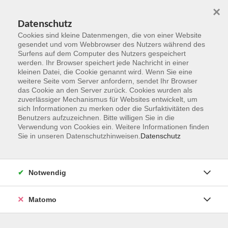
×
Datenschutz
Cookies sind kleine Datenmengen, die von einer Website
gesendet und vom Webbrowser des Nutzers während des
Surfens auf dem Computer des Nutzers gespeichert
Zum Hauptinhalt springen
werden. Ihr Browser speichert jede Nachricht in einer
kleinen Datei, die Cookie genannt wird. Wenn Sie eine
Kursleitungen
weitere Seite vom Server anfordern, sendet Ihr Browser
das Cookie an den Server zurück. Cookies wurden als
zuverlässiger Mechanismus für Websites entwickelt, um
Sie sind hier:
sich Informationen zu merken oder die Surfaktivitäten des
Übersicht Kursleitungen
Benutzers aufzuzeichnen. Bitte willigen Sie in die
Verwendung von Cookies ein. Weitere Informationen finden
Sie in unseren Datenschutzhinweisen.
Datenschutz
Stöber, Claudia
Diplom-Kommunikationsdesign,
Notwendig
Heilpraktikerin für Psychotherapie
Matomo
Offene Malwerkstatt - Acryl-Aquarell-
Mischtechniken (Collagen)