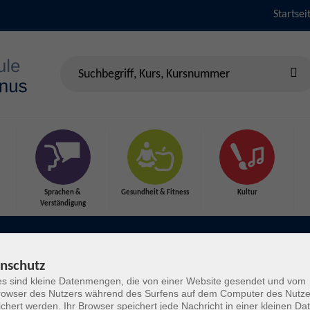
Startsei
Sprachen &
Gesundheit & Fitness
Kultur
Verständigung
Kursleitungen
nschutz
s sind kleine Datenmengen, die von einer Website gesendet und vom
owser des Nutzers während des Surfens auf dem Computer des Nutze
chert werden. Ihr Browser speichert jede Nachricht in einer kleinen Dat