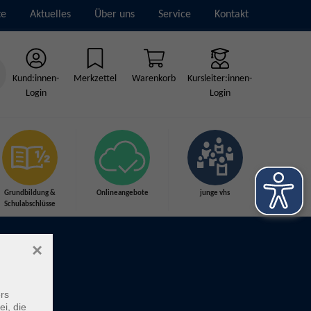
te
Aktuelles
Über uns
Service
Kontakt
Kund:innen-
Merkzettel
Warenkorb
Kursleiter:innen-
Login
Login
Grundbildung &
Onlineangebote
junge vhs
Schulabschlüsse
×
rs
ei, die