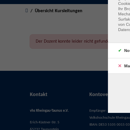
Cookie
Sie sind hier:
Ihr Br
Übersicht Kursleitungen
Mechan
Surfak
von Co
Daten
Der Dozent konnte leider nicht gefunden werden
No
Ma
Kontakt
Kontoverbindung
vhs Rheingau-Taunus e.V.
Empfänger:
Volkshochschule Rheingau-
Erich-Kästner-Str. 5
IBAN: DE53 5105 0015 03
65232 Taunusstein