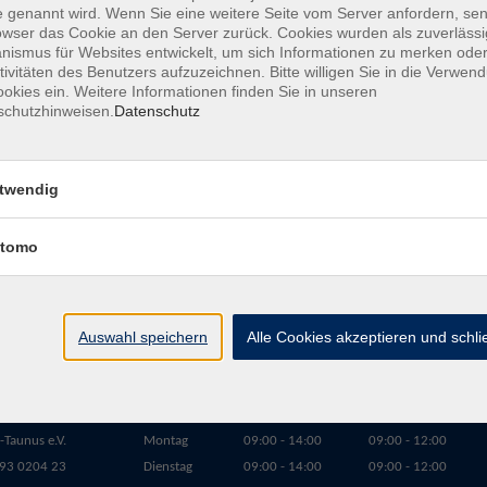
 genannt wird. Wenn Sie eine weitere Seite vom Server anfordern, se
owser das Cookie an den Server zurück. Cookies wurden als zuverlässi
ismus für Websites entwickelt, um sich Informationen zu merken oder
tivitäten des Benutzers aufzuzeichnen. Bitte willigen Sie in die Verwen
okies ein. Weitere Informationen finden Sie in unseren
schutzhinweisen.
Datenschutz
twendig
tomo
Auswahl speichern
Alle Cookies akzeptieren und schl
Erreichbarkeit
Tag
Kursangebote
Integrationskurse
Taunus e.V.
Montag
09:00 - 14:00
09:00 - 12:00
93 0204 23
Dienstag
09:00 - 14:00
09:00 - 12:00