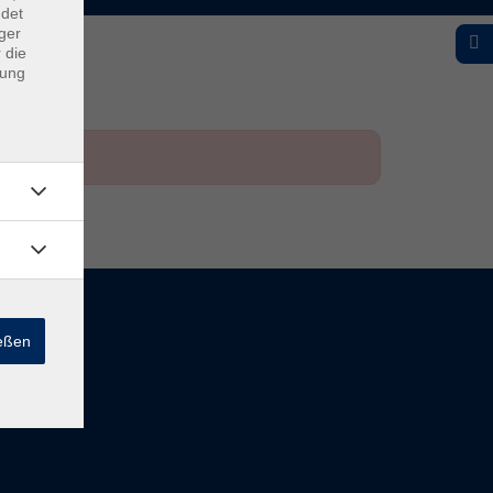
ndet
ger
 die
dung
ießen