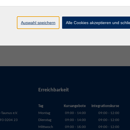
Mo. 10.
Idstein
Auswahl speichern
Alle Cookies akzeptieren und schl
Erreichbarkeit
Tag
Kursangebote
Integrationskurse
Taunus e.V.
Montag
09:00 - 14:00
09:00 - 12:00
93 0204 23
Dienstag
09:00 - 14:00
09:00 - 12:00
Mittwoch
09:00 - 16:00
09:00 - 12:00