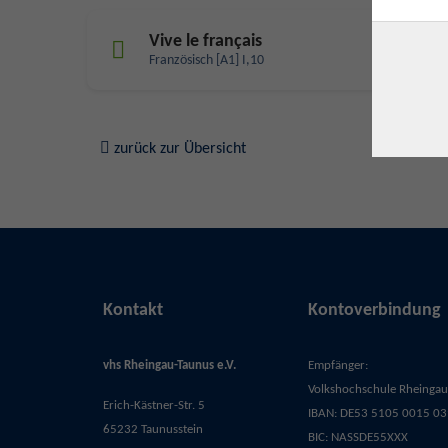
Vive le français
Französisch [A1] I,10
zurück zur Übersicht
Kontakt
Kontoverbindung
vhs Rheingau-Taunus e.V.
Empfänger:
Volkshochschule Rheingau-
Erich-Kästner-Str. 5
IBAN: DE53 5105 0015 03
65232 Taunusstein
BIC: NASSDE55XXX