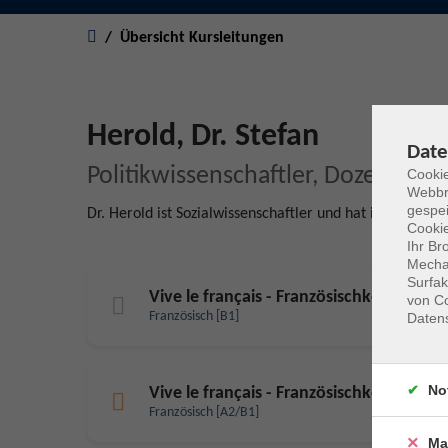
Sie sind hier:
Übersicht Kursleitungen
Herold, Dr. Stefan
Date
Politikwissenschaftler, Dozent für
Cookie
Webbr
gespei
Dr. Herold ist Sozialwissenschaftler und hat in Belgien u
Cookie
Ihr Br
Mechan
Surfak
Vive le français - Französischkenntnisse
von Co
Französisch [B1]
Daten
No
Vive le français - Französischkenntnisse
Französisch [A2/B1]
Ma