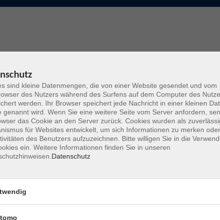
nschutz
 Französich (C2 Niveau)
s sind kleine Datenmengen, die von einer Website gesendet und vom
owser des Nutzers während des Surfens auf dem Computer des Nutze
chert werden. Ihr Browser speichert jede Nachricht in einer kleinen Dat
nd der Schweiz (frz.-spr.) studiert, gearbeitet und gelehrt.
 genannt wird. Wenn Sie eine weitere Seite vom Server anfordern, se
owser das Cookie an den Server zurück. Cookies wurden als zuverlässi
ismus für Websites entwickelt, um sich Informationen zu merken oder
tivitäten des Benutzers aufzuzeichnen. Bitte willigen Sie in die Verwen
Mo. 10.
 auffrischen und vertiefen
okies ein. Weitere Informationen finden Sie in unseren
schutzhinweisen.
Datenschutz
Idstein
twendig
Mo. 10.
 auffrischen und vertiefen
Taunuss
tomo