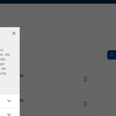
×
rs
ei, die
ndet
ger
 die
dung
08.2026 10:30
08.2026 15:30
tein