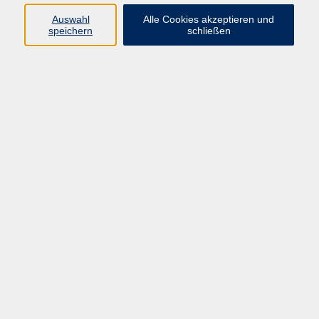
Onlineangebot: Spanisch [A1] I,6
Auswahl
Alle Cookies akzeptieren und
speichern
schließen
Do. 20.08.2026 09:00
online
Onlineangebot: Spanisch [B1.2]
Do. 20.08.2026 15:15
online
zurück zur Übersicht