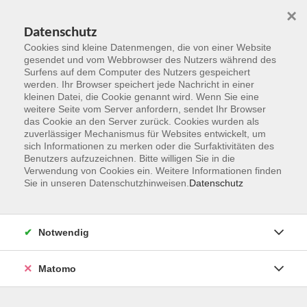
×
Datenschutz
Cookies sind kleine Datenmengen, die von einer Website
gesendet und vom Webbrowser des Nutzers während des
Surfens auf dem Computer des Nutzers gespeichert
Zum Hauptinhalt springen
werden. Ihr Browser speichert jede Nachricht in einer
kleinen Datei, die Cookie genannt wird. Wenn Sie eine
weitere Seite vom Server anfordern, sendet Ihr Browser
das Cookie an den Server zurück. Cookies wurden als
zuverlässiger Mechanismus für Websites entwickelt, um
sich Informationen zu merken oder die Surfaktivitäten des
Benutzers aufzuzeichnen. Bitte willigen Sie in die
Verwendung von Cookies ein. Weitere Informationen finden
Sie in unseren Datenschutzhinweisen.
Datenschutz
Sie sind hier:
Integrationskurse
Notwendig
BAMF IK 245 Geli Modul 7 OW MGH
Matomo