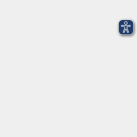
Kontoverbindung
Empfänger:
Volkshochschule Rheingau-Taunus e.V.
IBAN: DE53 5105 0015 0393 0204 23
BIC: NASSDE55XXX
Erreichbarkeit
Tag
Kursangebote
Integrationskurse
Montag
09:00 - 14:00
09:00 - 12:00
Dienstag
09:00 - 14:00
09:00 - 12:00
Mittwoch
09:00 - 16:00
09:00 - 12:00