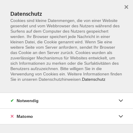
×
Datenschutz
Cookies sind kleine Datenmengen, die von einer Website
gesendet und vom Webbrowser des Nutzers während des
Surfens auf dem Computer des Nutzers gespeichert
Zum Hauptinhalt springen
werden. Ihr Browser speichert jede Nachricht in einer
kleinen Datei, die Cookie genannt wird. Wenn Sie eine
weitere Seite vom Server anfordern, sendet Ihr Browser
das Cookie an den Server zurück. Cookies wurden als
zuverlässiger Mechanismus für Websites entwickelt, um
sich Informationen zu merken oder die Surfaktivitäten des
Benutzers aufzuzeichnen. Bitte willigen Sie in die
Verwendung von Cookies ein. Weitere Informationen finden
Sie in unseren Datenschutzhinweisen.
Datenschutz
Sie sind hier:
Beruf und Karriere
Programmieren, Internet
Notwendig
Bildungsurlaub: KI-Führerschein
Matomo
Künstliche Intelligenz hat den Alltag von
Arbeitnehmerinnen und Arbeitnehmern bereits verändert –