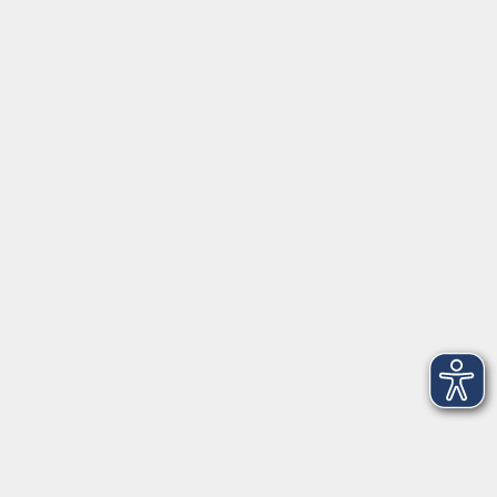
Kontoverbindung
Empfänger:
Volkshochschule Rheingau-Taunus e.V.
IBAN: DE53 5105 0015 0393 0204 23
BIC: NASSDE55XXX
Erreichbarkeit
Tag
Kursangebote
Integrationskurse
Montag
09:00 - 14:00
09:00 - 12:00
Dienstag
09:00 - 14:00
09:00 - 12:00
Mittwoch
09:00 - 16:00
09:00 - 12:00