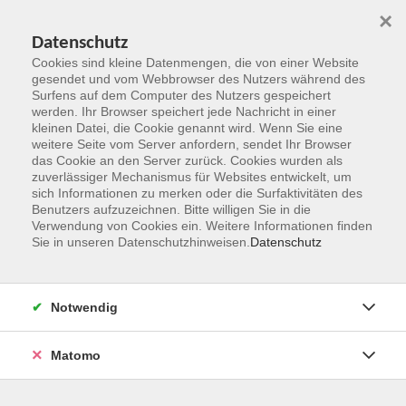
×
Datenschutz
Cookies sind kleine Datenmengen, die von einer Website
gesendet und vom Webbrowser des Nutzers während des
Surfens auf dem Computer des Nutzers gespeichert
Zum Hauptinhalt springen
werden. Ihr Browser speichert jede Nachricht in einer
kleinen Datei, die Cookie genannt wird. Wenn Sie eine
weitere Seite vom Server anfordern, sendet Ihr Browser
das Cookie an den Server zurück. Cookies wurden als
zuverlässiger Mechanismus für Websites entwickelt, um
sich Informationen zu merken oder die Surfaktivitäten des
Benutzers aufzuzeichnen. Bitte willigen Sie in die
Verwendung von Cookies ein. Weitere Informationen finden
Sie in unseren Datenschutzhinweisen.
Datenschutz
Sie sind hier:
Gesellschaft und Leben
Politik, Verbraucherschutz und Recht
Notwendig
Matomo
Wie lange soll ich arbeiten?
Zur zukünftigen Entwicklung der Rentenversicherung
in Deutschland