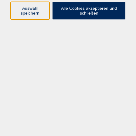
Auswahl
Alle Cookies akzeptieren und
Um was es geht:
speichern
schließen
Diese Frage ist in der politischen Debatte ein
Dauerbrenner: Wie ist bei einer alternden Gesellschaft die
Altersrente künftig finanzierbar? Die Bundesbank äußert
sich im Rahmen ihrer wirtschaftspolitischen Beratung der
Bundesregierung seit Jahrzehnten zu diesem Thema, zuletzt
im Monatsbericht im Juni 2025.
Ein Experte der Bundesbank wird über die Lage und
Ausblick der deutschen Rentenversicherung sprechen und
Handlungsoptionen aufzeigen.
Im Anschluss können Sie Fragen stellen und mit ihm
diskutieren.