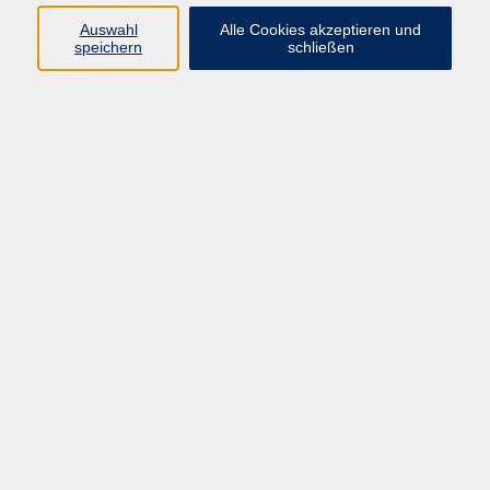
info@vhs-rtk.de
Auswahl
Alle Cookies akzeptieren und
Tel: 06128-92770
speichern
schließen
Kontoverbindung
Empfänger:
Volkshochschule Rheingau-Taunus e.V.
IBAN: DE53 5105 0015 0393 0204 23
BIC: NASSDE55XXX
Erreichbarkeit
Tag
Kursangebote
Integrationskurse