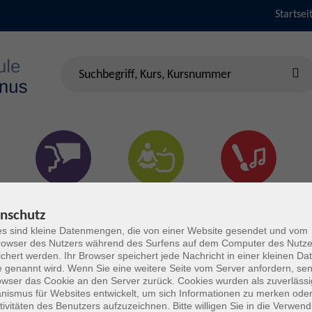
Startsei
Sprachen &
Gesundheit & Fitness
Kultur
Verständigung
nschutz
s sind kleine Datenmengen, die von einer Website gesendet und vom
owser des Nutzers während des Surfens auf dem Computer des Nutze
chert werden. Ihr Browser speichert jede Nachricht in einer kleinen Dat
 genannt wird. Wenn Sie eine weitere Seite vom Server anfordern, se
owser das Cookie an den Server zurück. Cookies wurden als zuverlässi
ismus für Websites entwickelt, um sich Informationen zu merken oder
tivitäten des Benutzers aufzuzeichnen. Bitte willigen Sie in die Verwen