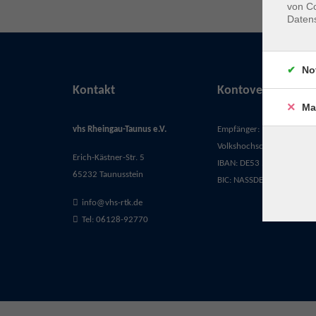
von Co
Daten
No
Kontakt
Kontoverbindung
Ma
vhs Rheingau-Taunus e.V.
Empfänger:
Volkshochschule Rheingau-
Erich-Kästner-Str. 5
IBAN: DE53 5105 0015 03
65232 Taunusstein
BIC: NASSDE55XXX
info@vhs-rtk.de
Tel: 06128-92770