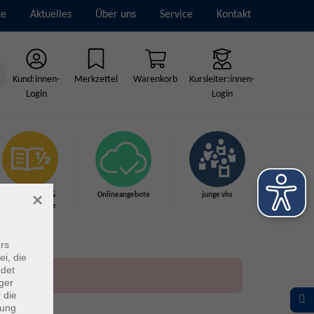
te
Aktuelles
Über uns
Service
Kontakt
Kund:innen-
Merkzettel
Warenkorb
Kursleiter:innen-
Login
Login
×
Grundbildung &
Onlineangebote
junge vhs
Schulabschlüsse
rs
ei, die
ndet
ger
 die
dung