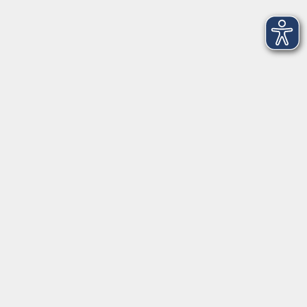
Kontoverbindung
Empfänger:
Volkshochschule Rheingau-Taunus e.V.
IBAN: DE53 5105 0015 0393 0204 23
BIC: NASSDE55XXX
Erreichbarkeit
Tag
Kursangebote
Integrationskurse
Montag
09:00 - 14:00
09:00 - 12:00