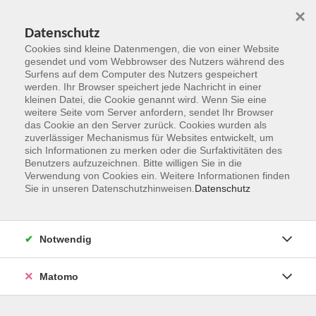
×
Datenschutz
Cookies sind kleine Datenmengen, die von einer Website
gesendet und vom Webbrowser des Nutzers während des
Surfens auf dem Computer des Nutzers gespeichert
Zum Hauptinhalt springen
werden. Ihr Browser speichert jede Nachricht in einer
kleinen Datei, die Cookie genannt wird. Wenn Sie eine
weitere Seite vom Server anfordern, sendet Ihr Browser
das Cookie an den Server zurück. Cookies wurden als
zuverlässiger Mechanismus für Websites entwickelt, um
sich Informationen zu merken oder die Surfaktivitäten des
Benutzers aufzuzeichnen. Bitte willigen Sie in die
Verwendung von Cookies ein. Weitere Informationen finden
Sie in unseren Datenschutzhinweisen.
Datenschutz
Sie sind hier:
Bildungsurlaube
Notwendig
Bildungsurlaub für Frauen: Stimme - Sprache -
Präsenz im Berufsalltag für Frauen
Matomo
Wie Sie mit gezielten Atem- Stimm- und Sprechübungen im