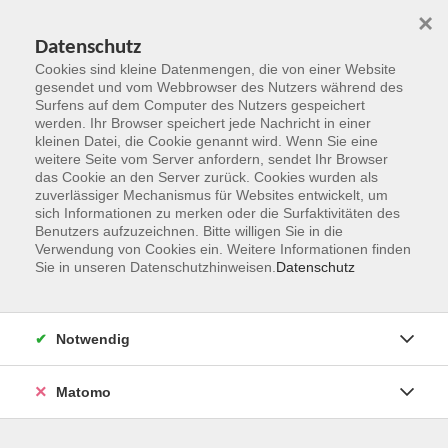
×
Datenschutz
Cookies sind kleine Datenmengen, die von einer Website
gesendet und vom Webbrowser des Nutzers während des
Surfens auf dem Computer des Nutzers gespeichert
Zum Hauptinhalt springen
werden. Ihr Browser speichert jede Nachricht in einer
kleinen Datei, die Cookie genannt wird. Wenn Sie eine
weitere Seite vom Server anfordern, sendet Ihr Browser
Der Kurs konnte nicht gefunden werden.
das Cookie an den Server zurück. Cookies wurden als
zuverlässiger Mechanismus für Websites entwickelt, um
sich Informationen zu merken oder die Surfaktivitäten des
Benutzers aufzuzeichnen. Bitte willigen Sie in die
Verwendung von Cookies ein. Weitere Informationen finden
Sie in unseren Datenschutzhinweisen.
Datenschutz
Kontakt
Notwendig
vhs Rheingau-Taunus e.V.
Matomo
Erich-Kästner-Str. 5
65232 Taunusstein