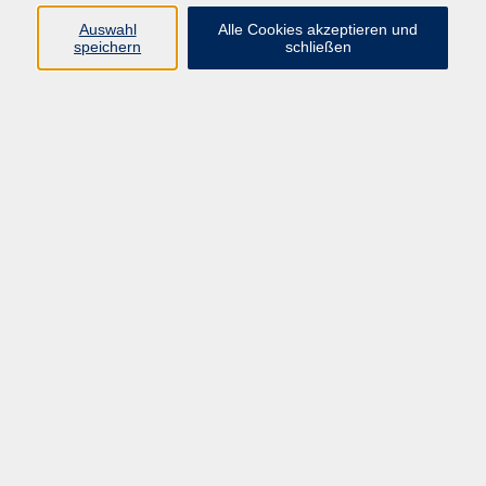
info@vhs-rtk.de
Auswahl
Alle Cookies akzeptieren und
Tel: 06128-92770
speichern
schließen
Kontoverbindung
Empfänger:
Volkshochschule Rheingau-Taunus e.V.
IBAN: DE53 5105 0015 0393 0204 23
BIC: NASSDE55XXX
Erreichbarkeit
Tag
Kursangebote
Integrationskurse