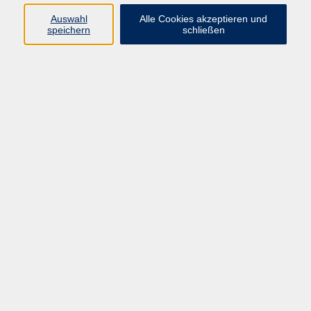
info@vhs-rtk.de
Auswahl
Alle Cookies akzeptieren und
Tel: 06128-92770
speichern
schließen
Kontoverbindung
Empfänger:
Volkshochschule Rheingau-Taunus e.V.
IBAN: DE53 5105 0015 0393 0204 23
BIC: NASSDE55XXX
Erreichbarkeit
Tag
Kursangebote
Integrationskurse