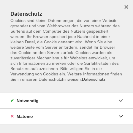
×
Datenschutz
Cookies sind kleine Datenmengen, die von einer Website
gesendet und vom Webbrowser des Nutzers während des
Surfens auf dem Computer des Nutzers gespeichert
Zum Hauptinhalt springen
werden. Ihr Browser speichert jede Nachricht in einer
kleinen Datei, die Cookie genannt wird. Wenn Sie eine
weitere Seite vom Server anfordern, sendet Ihr Browser
Der Kurs konnte nicht gefunden werden.
das Cookie an den Server zurück. Cookies wurden als
zuverlässiger Mechanismus für Websites entwickelt, um
sich Informationen zu merken oder die Surfaktivitäten des
Benutzers aufzuzeichnen. Bitte willigen Sie in die
Verwendung von Cookies ein. Weitere Informationen finden
Sie in unseren Datenschutzhinweisen.
Datenschutz
Kontakt
Notwendig
vhs Rheingau-Taunus e.V.
Matomo
Erich-Kästner-Str. 5
65232 Taunusstein