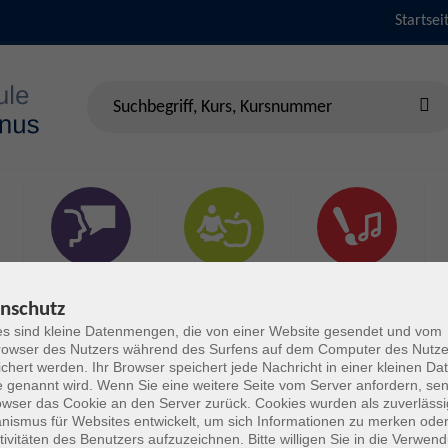
Startsei
Sprachen &
Gesundheit & Fitness
Kultur
Verständigung
nschutz
s sind kleine Datenmengen, die von einer Website gesendet und vom
owser des Nutzers während des Surfens auf dem Computer des Nutze
chert werden. Ihr Browser speichert jede Nachricht in einer kleinen Dat
 genannt wird. Wenn Sie eine weitere Seite vom Server anfordern, se
owser das Cookie an den Server zurück. Cookies wurden als zuverlässi
ismus für Websites entwickelt, um sich Informationen zu merken oder
tivitäten des Benutzers aufzuzeichnen. Bitte willigen Sie in die Verwen