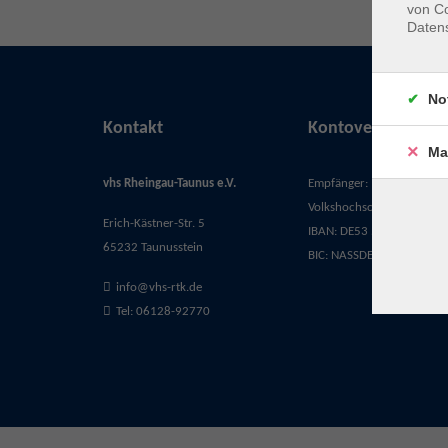
von Co
Daten
No
Kontakt
Kontoverbindung
Ma
vhs Rheingau-Taunus e.V.
Empfänger:
Volkshochschule Rheingau-
Erich-Kästner-Str. 5
IBAN: DE53 5105 0015 03
65232 Taunusstein
BIC: NASSDE55XXX
info@vhs-rtk.de
Tel: 06128-92770