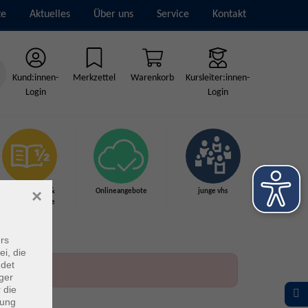
te
Aktuelles
Über uns
Service
Kontakt
Kund:innen-
Merkzettel
Warenkorb
Kursleiter:innen-
Login
Login
×
Grundbildung &
Onlineangebote
junge vhs
Schulabschlüsse
rs
ei, die
ndet
ger
 die
dung