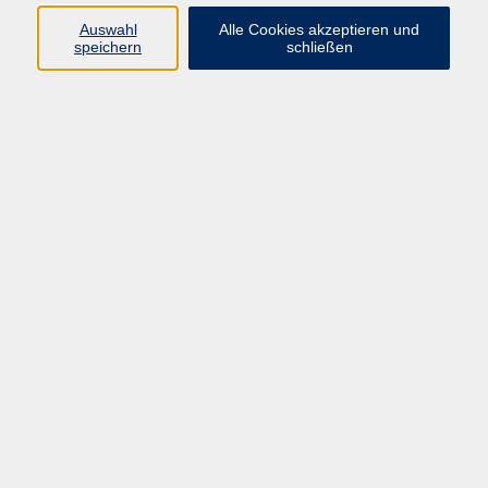
Auswahl
Alle Cookies akzeptieren und
speichern
schließen
Qualifizierung Ganztagsbetreuung -
Do. 03.12.2026 18:00
Idstein
Altes Handwerk in historischer Stätte: Buchbinden -
Koptische Heftung
Fr. 04.12.2026 14:30
Rüdesheim
Digitalisierung analoger Fotoschätze