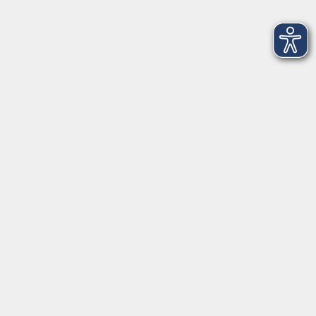
Buddhismus: Atemachtsamkeit (Anapanasati)
Sa. 30.10.2027 15:00
Eltville
Onlineangebot - Bildungsurlaub: Das liebe Geld
Mo. 15.11.2027 09:00
Online
Bildungsurlaub: Business-NLP - Basiskurs
Mo. 13.12.2027 09:00