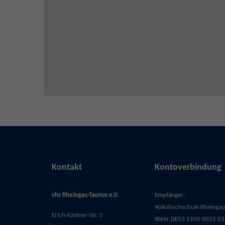
Kontakt
Kontoverbindung
vhs Rheingau-Taunus e.V.
Empfänger:
Volkshochschule Rheingau-
Erich-Kästner-Str. 5
IBAN: DE53 5105 0015 03