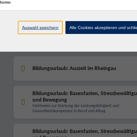
Dein Weg zu mehr Gelassenheit und Resilienz im beruflichen 
tomo
mit Yoga und Wandern
Bildungsurlaub: Basenfasten, Stressbewältig
Auswahl speichern
Alle Cookies akzeptieren und schl
und Bewegung
Methoden zur Stärkung der Leistungsfähigkeit und
Gesundheitskompetenz in Beruf und Alltag
Bildungsurlaub: Auszeit im Rheingau
Bildungsurlaub: Basenfasten, Stressbewältig
und Bewegung
Methoden zur Stärkung der Leistungsfähigkeit und
Gesundheitskompetenz in Beruf und Alltag
Bildungsurlaub: Basenfasten, Stressbewältig