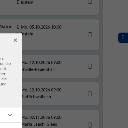
Idstein
 Natur
Mo. 05.10.2026 10:00
Idstein
×
Alltag
rs
Beruf
Mo. 12.10.2026 09:00
ei, die
ndet
ken
Eltville-Rauenthal
ger
 die
dung
hr
Mo. 12.10.2026 09:00
Bad Schwalbach
 Natur
Mo. 02.11.2026 09:00
Maria Laach, Glees