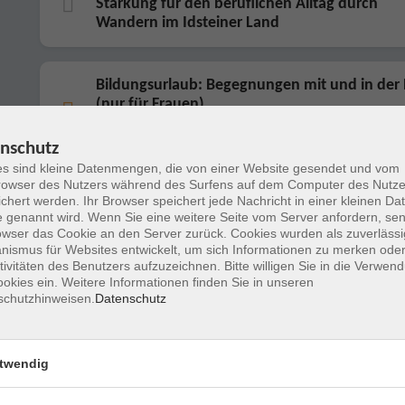
Stärkung für den beruflichen Alltag durch
Wandern im Idsteiner Land
Bildungsurlaub: Begegnungen mit und in der
(nur für Frauen)
Dein Weg zu mehr Gelassenheit und Resilienz im beruflichen 
mit Yoga und Wandern
nschutz
s sind kleine Datenmengen, die von einer Website gesendet und vom
owser des Nutzers während des Surfens auf dem Computer des Nutze
Bildungsurlaub: Fit und gesund in Alltag und 
chert werden. Ihr Browser speichert jede Nachricht in einer kleinen Dat
 genannt wird. Wenn Sie eine weitere Seite vom Server anfordern, se
- Selbsthilfeprogramm für einen starken Rüc
owser das Cookie an den Server zurück. Cookies wurden als zuverlässi
ismus für Websites entwickelt, um sich Informationen zu merken oder
tivitäten des Benutzers aufzuzeichnen. Bitte willigen Sie in die Verwen
okies ein. Weitere Informationen finden Sie in unseren
Bildungsurlaub: Kraft tanken mit Kneipp - Me
schutzhinweisen.
Datenschutz
Bewegung im beruflichen Alltag
twendig
Bildungsurlaub: Begegnungen mit und in der
(nur für Frauen)