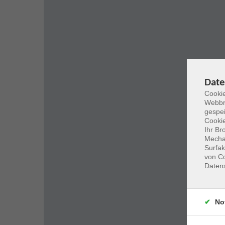
Date
Cookie
Webbr
gespei
Cookie
Ihr Br
Mechan
Surfak
von Co
Daten
No