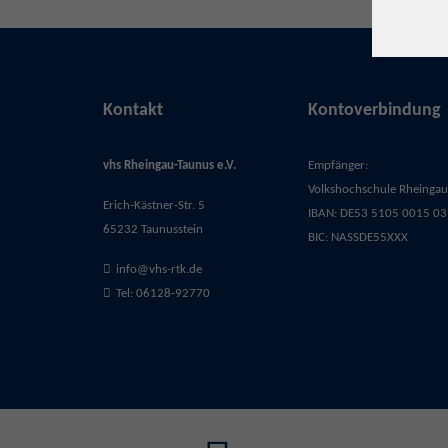
Kontakt
Kontoverbindung
vhs Rheingau-Taunus e.V.
Empfänger:
Volkshochschule Rheingau-
Erich-Kästner-Str. 5
IBAN: DE53 5105 0015 03
65232 Taunusstein
BIC: NASSDE55XXX
info@vhs-rtk.de
Tel: 06128-92770