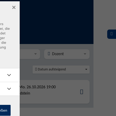
×
rs
ei, die
ndet
ger
 die
dung
Ort
Dozent
Datum aufsteigend
e
Mo. 26.10.2026 19:00
Idstein
ießen