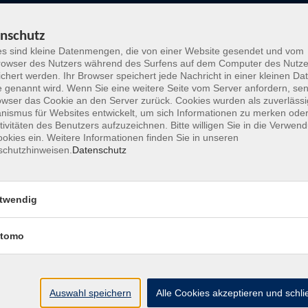
ung
nschutz
s sind kleine Datenmengen, die von einer Website gesendet und vom
owser des Nutzers während des Surfens auf dem Computer des Nutze
chert werden. Ihr Browser speichert jede Nachricht in einer kleinen Dat
 genannt wird. Wenn Sie eine weitere Seite vom Server anfordern, se
owser das Cookie an den Server zurück. Cookies wurden als zuverlässi
ismus für Websites entwickelt, um sich Informationen zu merken oder
tivitäten des Benutzers aufzuzeichnen. Bitte willigen Sie in die Verwen
okies ein. Weitere Informationen finden Sie in unseren
Wochentage
Tageszeit
schutzhinweisen.
Datenschutz
nur buchbare
nur beginnende
twendig
ChatGPT & Co. einfach erklärt - Ein Blick in di
tomo
Zukunft des Alltages
Der Computer als Dichter und Maler
Auswahl speichern
Alle Cookies akzeptieren und schl