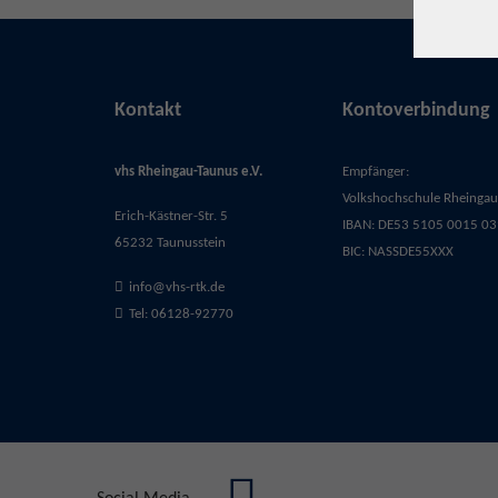
Kontakt
Kontoverbindung
vhs Rheingau-Taunus e.V.
Empfänger:
Volkshochschule Rheingau-
Erich-Kästner-Str. 5
IBAN: DE53 5105 0015 03
65232 Taunusstein
BIC: NASSDE55XXX
info@vhs-rtk.de
Tel: 06128-92770