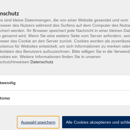
Seniorenakademie I
nschutz
s sind kleine Datenmengen, die von einer Website gesendet und vom
owser des Nutzers während des Surfens auf dem Computer des Nutze
chert werden. Ihr Browser speichert jede Nachricht in einer kleinen Dat
 genannt wird. Wenn Sie eine weitere Seite vom Server anfordern, se
owser das Cookie an den Server zurück. Cookies wurden als zuverlässi
ismus für Websites entwickelt, um sich Informationen zu merken oder
tivitäten des Benutzers aufzuzeichnen. Bitte willigen Sie in die Verwen
okies ein. Weitere Informationen finden Sie in unseren
Wochentage
Tageszeit
schutzhinweisen.
Datenschutz
nur buchbare
nur beginnende
twendig
tomo
Mit Trauma leben
Auswahl speichern
Alle Cookies akzeptieren und schl